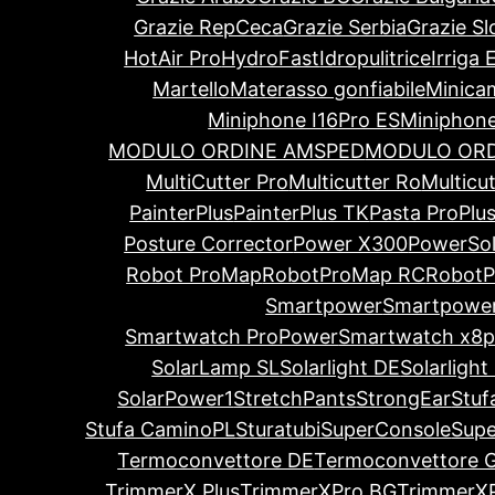
Grazie RepCeca
Grazie Serbia
Grazie Sl
HotAir Pro
HydroFast
Idropulitrice
Irriga 
Martello
Materasso gonfiabile
Minica
Miniphone I16Pro ES
Miniphone
MODULO ORDINE AMSPED
MODULO ORD
MultiCutter Pro
Multicutter Ro
Multicu
PainterPlus
PainterPlus TK
Pasta ProPlu
Posture Corrector
Power X300
PowerSol
Robot ProMap
RobotProMap RC
RobotP
Smartpower
Smartpowe
Smartwatch ProPower
Smartwatch x8pr
SolarLamp SL
Solarlight DE
Solarlight
SolarPower1
StretchPants
StrongEar
Stuf
Stufa CaminoPL
Sturatubi
SuperConsole
Supe
Termoconvettore DE
Termoconvettore 
TrimmerX Plus
TrimmerXPro BG
TrimmerX