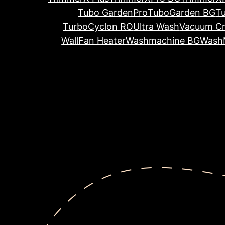
Tubo GardenPro
TuboGarden BG
T
TurboCyclon RO
Ultra Wash
Vacuum Cr
WallFan Heater
Washmachine BG
Wash