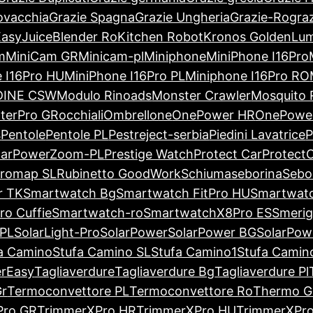
ovacchia
Grazie Spagna
Grazie Ungheria
Grazie-Ro
gra
Easy
JuiceBlender Ro
Kitchen Robot
Kronos Golden
Lum
m
MiniCam GR
Minicam-pl
Miniphone
MiniPhone I16Pro
 I16Pro HU
MiniPhone I16Pro PL
Miniphone I16Pro RO
INE CSW
Modulo Rinoads
Monster Crawler
Mosquito 
tterPro GR
occhiali
Ombrellone
OnePower HR
OnePowe
s
Pentole
Pentole PL
Pestreject-serbia
Piedini Lavatrice
P
ar
PowerZoom-PL
Prestige Watch
Protect Car
ProtectC
romap SL
Rubinetto GoodWork
Schiuma
seborina
Sebo
r TK
Smartwatch Bg
Smartwatch FitPro HU
Smartwat
o Cuffie
Smartwatch-ro
SmartwatchX8Pro ES
Smerigl
 PL
SolarLight-Pro
SolarPower
SolarPower BG
SolarPow
a Camino
Stufa Camino SL
Stufa Camino1
Stufa Cami
rEasy
Tagliaverdure
Tagliaverdure Bg
Tagliaverdure Pl
Gr
Termoconvettore PL
Termoconvettore Ro
Thermo Gi
Pro GR
TrimmerXPro HR
TrimmerXPro HU
TrimmerXPro