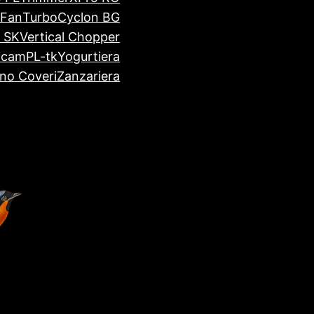
tFan
TurboCyclon BG
 SK
Vertical Chopper
icamPL-tk
Yogurtiera
ino Coveri
Zanzariera