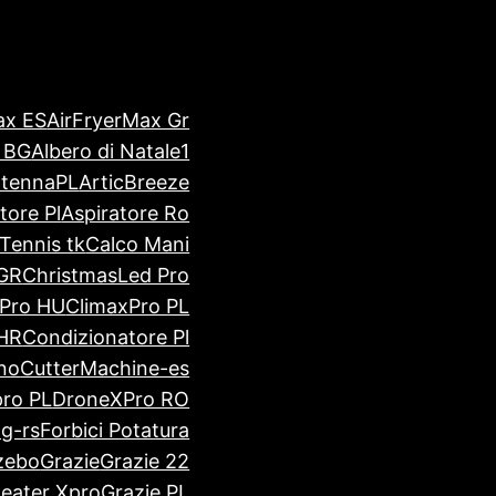
ax ES
AirFryerMax Gr
– BG
Albero di Natale1
tennaPL
ArticBreeze
tore Pl
Aspiratore Ro
iTennis tk
Calco Mani
 GR
ChristmasLed Pro
xPro HU
ClimaxPro PL
 HR
Condizionatore Pl
no
CutterMachine-es
ro PL
DroneXPro RO
lg-rs
Forbici Potatura
zebo
Grazie
Grazie 22
Heater Xpro
Grazie PL