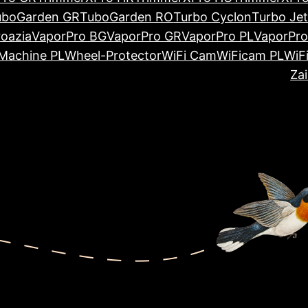
uboGarden GR
TuboGarden RO
Turbo Cyclon
Turbo Je
oazia
VaporPro BG
VaporPro GR
VaporPro PL
VaporPro
Machine PL
Wheel-Protector
WiFi Cam
WiFicam PL
WiF
Za