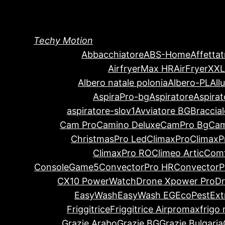
Techy Motion
Abbacchiatore
ABS-Home
Affettat
AirfryerMax HR
AirFryerXX
Albero natale polonia
Albero-PL
All
AspiraPro-bg
Aspiratore
Aspirat
aspiratore-slov1
Avviatore BG
Braccial
Cam Pro
Camino Deluxe
CamPro Bg
Cam
ChristmasPro Led
ClimaxPro
ClimaxP
ClimaxPro RO
Climeo Artic
Comf
ConsoleGame5
ConvectorPro HR
ConvectorP
CX10 PowerWatch
Drone Xpower Pro
D
EasyWash
EasyWash EG
EcoPest
Ex
Friggitrice
Friggitrice Airpromax
frigo
Grazie Arabo
Grazie BG
Grazie Bulgaria