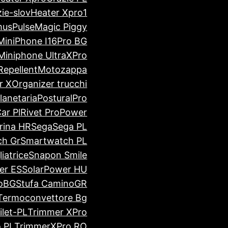
zie-slov
Heater Xpro1
usPulse
Magic Piggy
MiniPhone I16Pro BG
Miniphone UltraXPro
Repellent
Motozappa
r X
Organizer trucchi
lanetaria
PosturalPro
ar Pl
Rivet ProPower
rina HR
Sega
Sega PL
ch Gr
Smartwatch PL
iatrice
Snapon Smile
er ES
SolarPower HU
noBG
Stufa CaminoGR
Termoconvettore Bg
let-PL
Trimmer XPro
 PL
TrimmerXPro RO