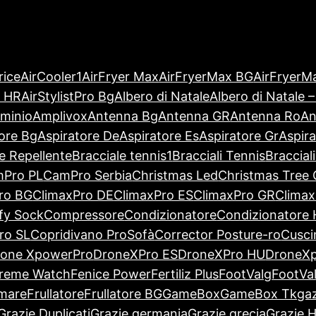
rice
AirCooler1
AirFryer Max
AirFryerMax BG
AirFryerM
L HR
AirStylistPro Bg
Albero di Natale
Albero di Natale 
uminio
Amplivox
Antenna Bg
Antenna GR
Antenna Ro
An
ore Bg
Aspiratore De
Aspiratore Es
Aspiratore Gr
Aspira
e Repellente
Bracciale tennis1
Bracciali Tennis
Braccial
Pro PL
CamPro Serbia
Christmas Led
Christmas Tree
ro BG
ClimaxPro DE
ClimaxPro ES
ClimaxPro GR
Clima
y Sock
Compressore
Condizionatore
Condizionatore
ro SL
Copridivano ProSofà
Corrector Posture-ro
Cusci
rone XpowerPro
DroneXPro ES
DroneXPro HU
DroneXp
treme Watch
Fenice Power
Fertiliz Plus
FootValg
FootVa
 mare
Frullatore
Frullatore BG
GameBox
GameBox Tk
ga
Grazie Duplicati
Grazie germania
Grazie grecia
Grazie 