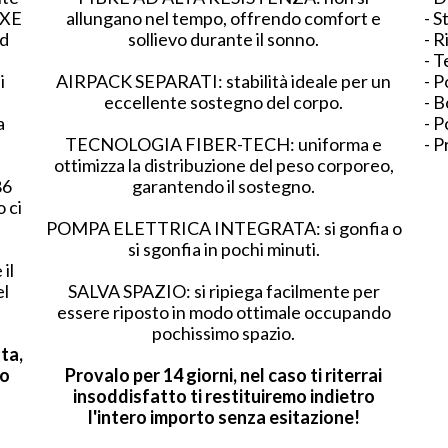
UXE
allungano nel tempo, offrendo comfort e
- S
ad
sollievo durante il sonno.
- R
- T
i
AIRPACK SEPARATI: stabilità ideale per un
- P
eccellente sostegno del corpo.
- B
a
- P
TECNOLOGIA FIBER-TECH: uniforma e
- P
ottimizza la distribuzione del peso corporeo,
86
garantendo il sostegno.
 ci
POMPA ELETTRICA INTEGRATA: si gonfia o
si sgonfia in pochi minuti.
il
el
SALVA SPAZIO: si ripiega facilmente per
essere riposto in modo ottimale occupando
pochissimo spazio.
ta,
no
Provalo per 14 giorni, nel caso ti riterrai
insoddisfatto ti restituiremo indietro
l'intero importo senza esitazione!