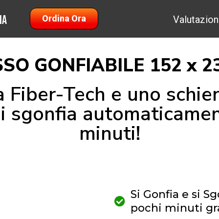
na
Ordina Ora
Valutazion
O GONFIABILE 152 x 23
 Fiber-Tech e uno schie
 si sgonfia automaticamen
minuti!
Si Gonfia e si 
pochi minuti gr