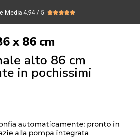
e Media 4.94 / 5





6 x 86 cm
nale alto 86 cm
te in pochissimi
Sgonfia automaticamente: pronto in
azie alla pompa integrata