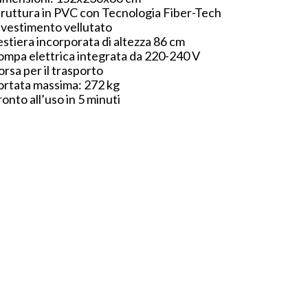
truttura in PVC con Tecnologia Fiber-Tech
ivestimento vellutato
estiera incorporata di altezza 86 cm
ompa elettrica integrata da 220-240 V
orsa per il trasporto
ortata massima: 272 kg
ronto all’uso in 5 minuti