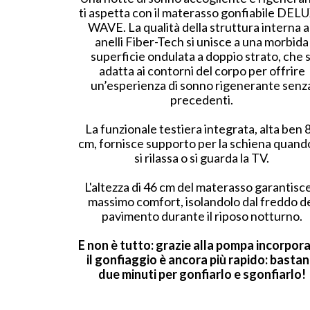
ti aspetta con il materasso gonfiabile DEL
WAVE. La qualità della struttura interna 
anelli Fiber-Tech si unisce a una morbida
superficie ondulata a doppio strato, che s
adatta ai contorni del corpo per offrire
un’esperienza di sonno rigenerante senz
precedenti.
La funzionale testiera integrata, alta ben 
cm, fornisce supporto per la schiena quando
si rilassa o si guarda la TV.
L'altezza di 46 cm del materasso garantisce 
massimo comfort, isolandolo dal freddo d
pavimento durante il riposo notturno.
E non è tutto: grazie alla pompa incorpora
il gonfiaggio è ancora più rapido: basta
due minuti per gonfiarlo e sgonfiarlo!