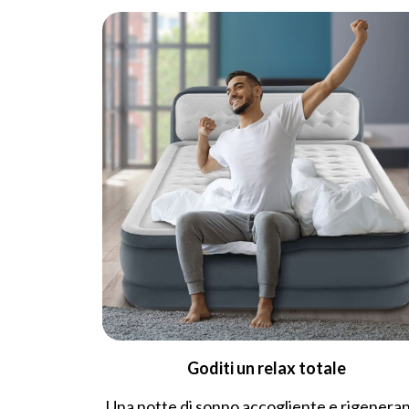
Goditi un relax totale
Una notte di sonno accogliente e rigenera