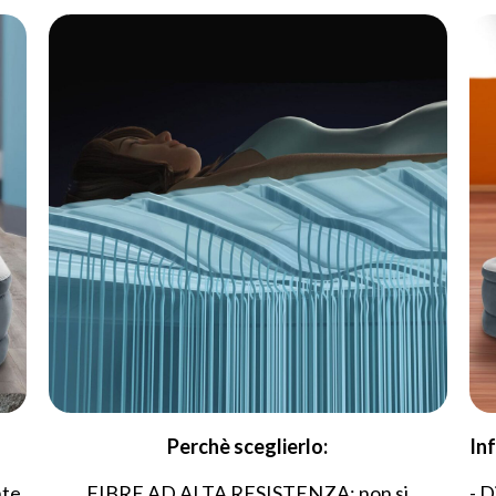
Perchè sceglierlo:
In
nte
FIBRE AD ALTA RESISTENZA: non si
- 