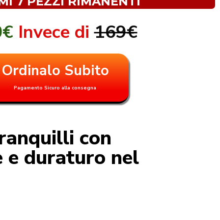
MI 7 PEZZI RIMANENTI
0€
Invece di
169€
Ordinalo Subito
Pagamento Sicuro alla consegna
ranquilli con
e duraturo nel