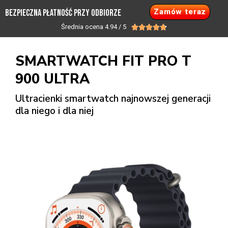
Zamów teraz
BEZPIECZNA PŁATNOŚĆ PRZY ODBIORZE
Średnia ocena 4.94 / 5





SMARTWATCH FIT PRO T
900 ULTRA
Ultracienki smartwatch najnowszej generacji
dla niego i dla niej