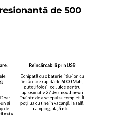
resionantă de 500
țare
.
Reîncărcabilă prin USB
ele
Echipată cu o baterie litiu-ion cu
și
încărcare rapidă de 6000 Mah,
puteți folosi Ice Juice pentru
aproximativ 27 de smoothie-uri
. Doar
înainte de a se epuiza complet. Îl
un și
poți lua cu tine în vacanță, la sală,
mp de
camping, plajă etc...
ți gata