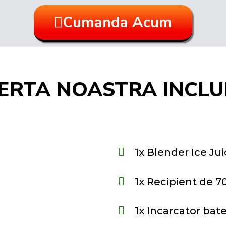
Cumanda Acum
ERTA NOASTRA INCLU
1x Blender Ice Ju
1x Recipient de 7
1x Incarcator bat