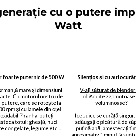
generație cu o putere imp
Watt
 foarte puternic de 500 W
Silențios și cu autocură
rmanță mare și dimensiuni
V-ați săturat de blender
cte. Cu motorul nostru de
obișnuite zgomotoase 
 putere, care se rotește la
voluminoase?
0 rpm și cu lamele din oțel
noxidabil Piranha, puteți
Ice Juice se curăță singur
steca totul: gheață, nuci,
adăugați o picătură de săp
te congelate, legume etc...
puțină apă, amestecați ti
aproximativ 1 minut și sunte