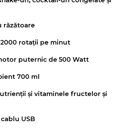
hake-uri, cocktail-uri congelate și
u răzătoare
2000 rotații pe minut
motor puternic de 500 Watt
pient 700 ml
utrienții și vitaminele fructelor și
u cablu USB