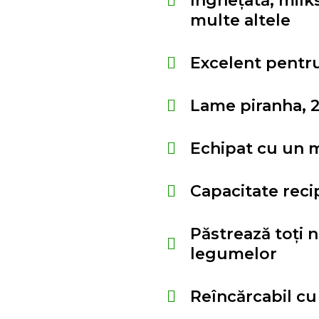
înghețată, milks
multe altele
Excelent pentr
Lame piranha, 2
Echipat cu un 
Capacitate reci
Păstrează toți n
legumelor
Reîncărcabil c