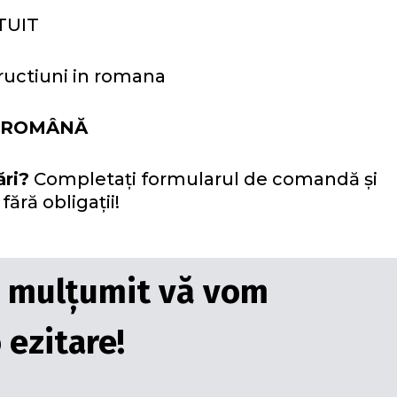
TUIT
ructiuni in romana
E ROMÂNĂ
ări?
Completați formularul de comandă și
ără obligații!
ți mulțumit vă vom
 ezitare!