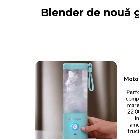
Blender de nouă 
Motor
Perfo
compa
mare
22.00
i
ame
fruc