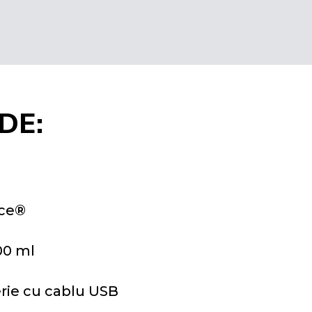
DE:
ice®
00 ml
erie cu cablu USB