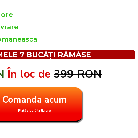
 ore
ivrare
romaneasca
MELE 7 BUCĂȚI RĂMĂSE
ON
În loc de
399 RON
Comanda acum
Plată sigură la livrare