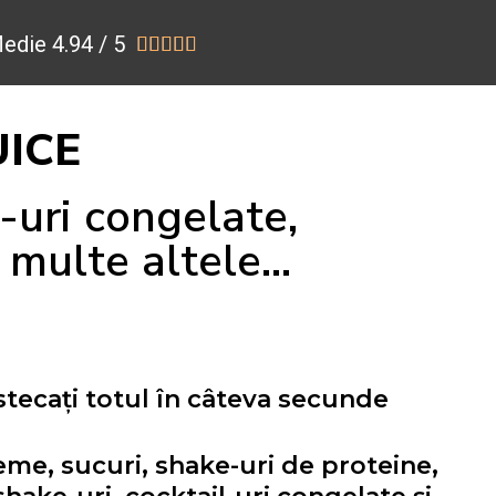
edie 4.94 / 5





UICE
-uri congelate,
multe altele...
stecați totul în câteva secunde
eme, sucuri, shake-uri de proteine,