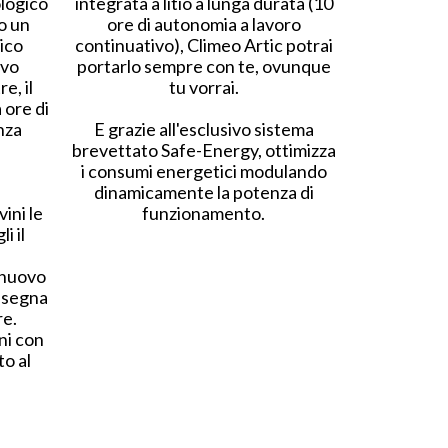
logico
integrata a litio a lunga durata (10
o un
ore di autonomia a lavoro
ico
continuativo), Climeo Artic potrai
evo
portarlo sempre con te, ovunque
e, il
tu vorrai.
 ore di
nza
E grazie all'esclusivo sistema
brevettato Safe-Energy, ottimizza
i consumi energetici modulando
dinamicamente la potenza di
vini le
funzionamento.
i il
 nuovo
insegna
re.
ni con
to al