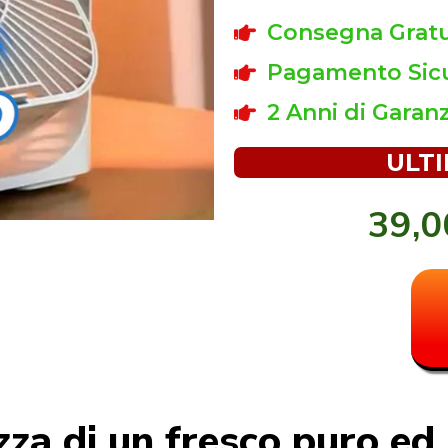
Consegna Gratui
Pagamento Sicu
2 Anni di Garanz
ULTI
39,
zza di un fresco puro ed 