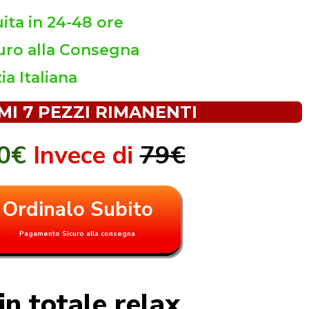
ta in 24-48 ore
ro alla Consegna
ia Italiana
MI 7 PEZZI RIMANENTI
00€
Invece di
79€
Ordinalo Subito
Pagamento Sicuro alla consegna
in totale relax