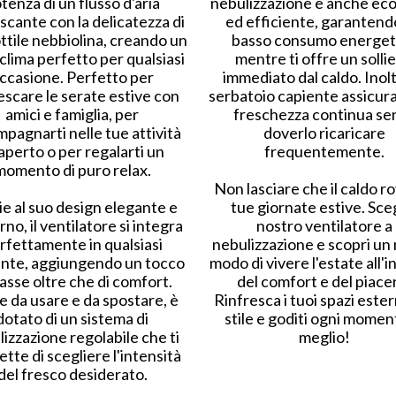
tenza di un flusso d'aria
nebulizzazione è anche eco
scante con la delicatezza di
ed efficiente, garantend
ttile nebbiolina, creando un
basso consumo energet
clima perfetto per qualsiasi
mentre ti offre un solli
ccasione. Perfetto per
immediato dal caldo. Inoltr
escare le serate estive con
serbatoio capiente assicura
amici e famiglia, per
freschezza continua se
pagnarti nelle tue attività
doverlo ricaricare
'aperto o per regalarti un
frequentemente.
momento di puro relax.
Non lasciare che il caldo ro
ie al suo design elegante e
tue giornate estive. Scegl
no, il ventilatore si integra
nostro ventilatore a
rfettamente in qualsiasi
nebulizzazione e scopri un
nte, aggiungendo un tocco
modo di vivere l'estate all'
lasse oltre che di comfort.
del comfort e del piace
e da usare e da spostare, è
Rinfresca i tuoi spazi ester
dotato di un sistema di
stile e goditi ogni momen
izzazione regolabile che ti
meglio!
tte di scegliere l'intensità
del fresco desiderato.