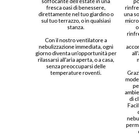
soffocante dell'estate in una
po
fresca oasi di benessere,
rinfre
direttamente nel tuo giardino o
una so
sul tuo terrazzo, o in qualsiasi
micro
stanza.
o
rinfr
Con il nostro ventilatore a
nebulizzazione immediata, ogni
accom
giorno diventa un'opportunità per
all
rilassarsi all'aria aperta, o a casa,
senza preoccuparsi delle
temperature roventi.
Graz
moder
pe
ambie
di c
Facil
nebul
perme