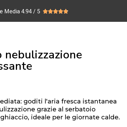
e Media 4.94 / 5





to nebulizzazione
assante
diata: goditi l'aria fresca istantanea
lizzazione grazie al serbatoio
 ghiaccio, ideale per le giornate calde.