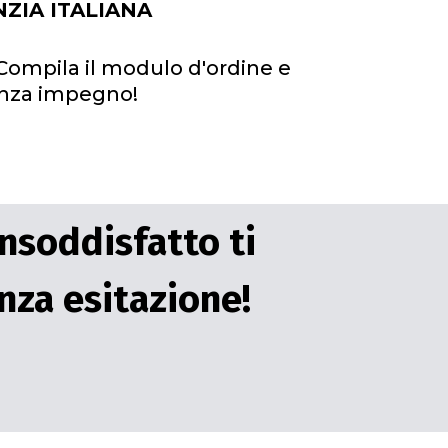
NZIA ITALIANA
ompila il modulo d'ordine e
nza impegno!
insoddisfatto ti
nza esitazione!