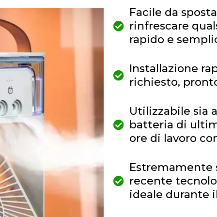
Facile da spostar
rinfrescare qual
rapido e sempli
Installazione r
richiesto, pront
Utilizzabile sia 
batteria di ulti
ore di lavoro c
Estremamente si
recente tecnolog
ideale durante i