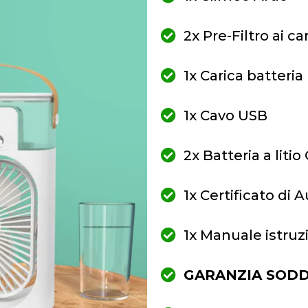
2x Pre-Filtro ai 
1x Carica batteria
1x Cavo USB
2x Batteria a lit
1x Certificato di 
1x Manuale istruzi
GARANZIA SODDI